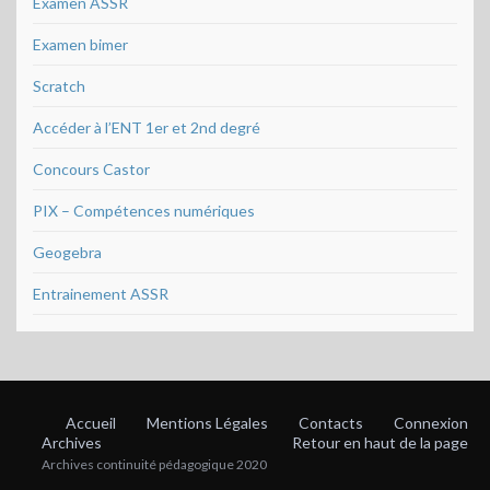
Examen ASSR
i
o
Examen bimer
n
Scratch
Accéder à l’ENT 1er et 2nd degré
Concours Castor
PIX – Compétences numériques
Geogebra
Entrainement ASSR
Accueil
Mentions Légales
Contacts
Connexion
Archives
Retour en haut de la page
Archives continuité pédagogique 2020